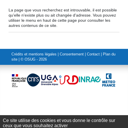
La page que vous recherchez est introuvable, il est possible
qu'elle n'existe plus ou ait changée d'adresse. Vous pouvez
utiliser le menu en haut de cette page pour consulter les
autres contenus de ce site.
Crédits et mentions légales
|
Consentement
|
Contact
|
Plan du
site
| © OSUG - 2026
Ce site utilise des cookies et vous donne le contrôle sur
Annuaire
-
Emplois
-
Intranet
ceux que vous souhaitez activer