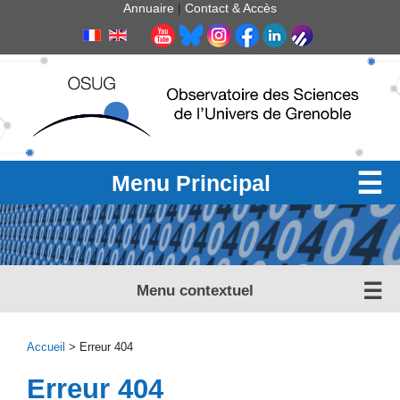
Panneau de gestion des cookies
Annuaire
|
Contact & Accès
Menu Principal
Menu contextuel
Accueil
> Erreur 404
Erreur 404