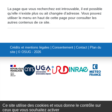
La page que vous recherchez est introuvable, il est possible
qu'elle n'existe plus ou ait changée d'adresse. Vous pouvez
utiliser le menu en haut de cette page pour consulter les
autres contenus de ce site.
Crédits et mentions légales
|
Consentement
|
Contact
|
Plan du
site
| © OSUG - 2026
Ce site utilise des cookies et vous donne le contrôle sur
Annuaire
-
Emplois
-
Intranet
ceux que vous souhaitez activer