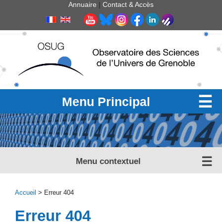
Panneau de gestion des cookies
Annuaire
|
Contact & Accès
Menu Principal
Menu contextuel
Accueil
> Erreur 404
Erreur 404