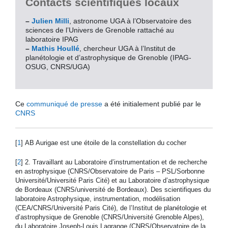
Contacts scientifiques locaux
–
Julien Milli
, astronome UGA à l’Observatoire des
sciences de l’Univers de Grenoble rattaché au
laboratoire IPAG
–
Mathis Houllé
, chercheur UGA à l’Institut de
planétologie et d’astrophysique de Grenoble (IPAG-
OSUG, CNRS/UGA)
Ce
communiqué de presse
a été initialement publié par le
CNRS
[
1
]
AB Aurigae est une étoile de la constellation du cocher
[
2
]
2. Travaillant au Laboratoire d’instrumentation et de recherche
en astrophysique (CNRS/Observatoire de Paris – PSL/Sorbonne
Université/Université Paris Cité) et au Laboratoire d’astrophysique
de Bordeaux (CNRS/université de Bordeaux). Des scientifiques du
laboratoire Astrophysique, instrumentation, modélisation
(CEA/CNRS/Université Paris Cité), de l’Institut de planétologie et
d’astrophysique de Grenoble (CNRS/Université Grenoble Alpes),
du Laboratoire Joseph-Louis Lagrange (CNRS/Observatoire de la