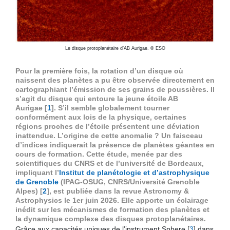
Le disque protoplanétaire d’AB Aurigae. © ESO
Pour la première fois, la rotation d’un disque où
naissent des planètes a pu être observée directement en
cartographiant l’émission de ses grains de poussières. Il
s’agit du disque qui entoure la jeune étoile AB
Aurigae
[
1
]
. S’il semble globalement tourner
conformément aux lois de la physique, certaines
régions proches de l’étoile présentent une déviation
inattendue. L’origine de cette anomalie ? Un faisceau
d’indices indiquerait la présence de planètes géantes en
cours de formation. Cette étude, menée par des
scientifiques du CNRS et de l’université de Bordeaux,
impliquant l’
Institut de planétologie et d’astrophysique
de Grenoble
(IPAG-OSUG, CNRS/Université Grenoble
Alpes)
[
2
]
, est publiée dans la revue Astronomy &
Astrophysics le 1er juin 2026. Elle apporte un éclairage
inédit sur les mécanismes de formation des planètes et
la dynamique complexe des disques protoplanétaires.
Grâce aux capacités uniques de l’instrument Sphere
[
3
]
dans