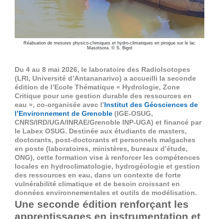
Réalisation de mesures physico-chimiques et hydro-climatiques en pirogue sur le lac
Masotsora. © S. Bigot
Du 4 au 8 mai 2026, le laboratoire des RadioIsotopes
(LRI, Université d’Antananarivo) a accueilli la seconde
édition de l’Ecole Thématique « Hydrologie, Zone
Critique pour une gestion durable des ressources en
eau », co-organisée avec l’
Institut des Géosciences de
l’Environnement de Grenoble
(IGE-OSUG,
CNRS/IRD/UGA/INRAE/Grenoble INP-UGA) et financé par
le Labex OSUG. Destinée aux étudiants de masters,
doctorants, post-doctorants et personnels malgaches
en poste (laboratoires, ministères, bureaux d’étude,
ONG), cette formation vise à renforcer les compétences
locales en hydroclimatologie, hydrogéologie et gestion
des ressources en eau, dans un contexte de forte
vulnérabilité climatique et de besoin croissant en
données environnementales et outils de modélisation.
Une seconde édition renforçant les
apprentissages en instrumentation et