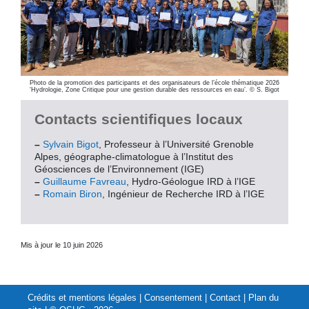
Photo de la promotion des participants et des organisateurs de l’école thématique 2026
‘Hydrologie, Zone Critique pour une gestion durable des ressources en eau’. © S. Bigot
Contacts scientifiques locaux
–
Sylvain Bigot
, Professeur à l’Université Grenoble
Alpes, géographe-climatologue à l’Institut des
Géosciences de l’Environnement (IGE)
–
Guillaume Favreau
, Hydro-Géologue IRD à l’IGE
–
Romain Biron
, Ingénieur de Recherche IRD à l’IGE
Mis à jour le 10 juin 2026
Crédits et mentions légales
|
Consentement
|
Contact
|
Plan du