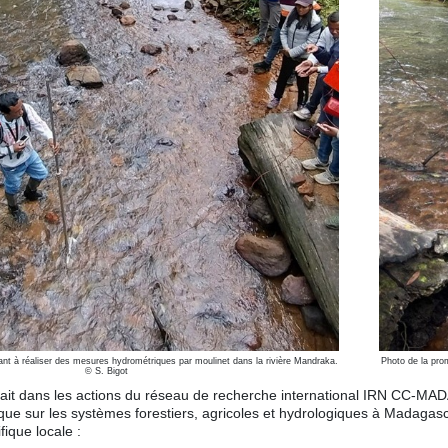
Photo de la pro
nt à réaliser des mesures hydrométriques par moulinet dans la rivière Mandraka.
© S. Bigot
ivait dans les actions du réseau de recherche international IRN CC-MAD
ue sur les systèmes forestiers, agricoles et hydrologiques à Madagasca
ique locale :