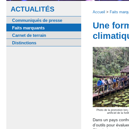
ACTUALITÉS
Accueil
>
Faits marq
Communiqués de presse
Une form
Faits marquants
climati
Carnet de terrain
Distinctions
Photo de la promotion lors 
artificiel de la f
Dans un pays confro
d’outils pour évalue