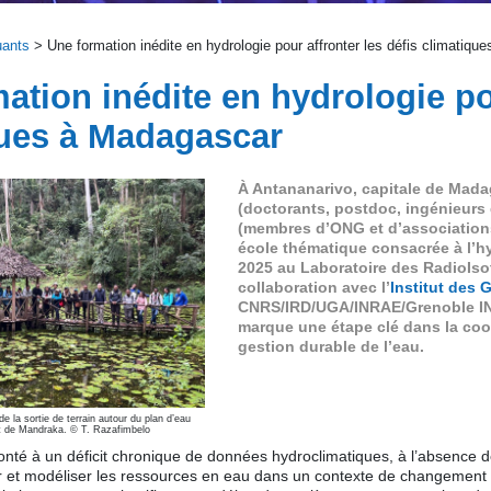
uants
> Une formation inédite en hydrologie pour affronter les défis climatiq
ation inédite en hydrologie pou
ques à Madagascar
À Antananarivo, capitale de Mada
(doctorants, postdoc, ingénieurs 
(membres d’ONG et d’associations
école thématique consacrée à l’hy
2025 au Laboratoire des RadioIsot
collaboration avec l’
Institut des
CNRS/IRD/UGA/INRAE/Grenoble IN
marque une étape clé dans la coo
gestion durable de l’eau.
de la sortie de terrain autour du plan d’eau
orêt de Mandraka. © T. Razafimbelo
nté à un déficit chronique de données hydroclimatiques, à l’absence de
r et modéliser les ressources en eau dans un contexte de changement cli