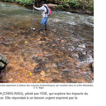
motion apprenant à réaliser des mesures hydrométriques par moulinet dans la rivière Mandraka.
© S. Bigot
A (CNRS-INSU), piloté par l’IGE, qui explore les impacts du
r. Elle répondait à un besoin urgent exprimé par la