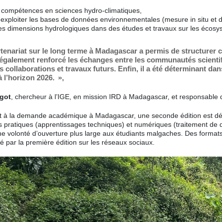
s compétences en sciences hydro-climatiques,
exploiter les bases de données environnementales (mesure in situ et 
 des dimensions hydrologiques dans des études et travaux sur les écos
tenariat sur le long terme à Madagascar a permis de structurer 
a également renforcé les échanges entre les communautés scientif
collaborations et travaux futurs. Enfin, il a été déterminant dan
l’horizon 2026. »,
igot
, chercheur à l’IGE, en mission IRD à Madagascar, et responsable
et à la demande académique à Madagascar, une seconde édition est déj
 pratiques (apprentissages techniques) et numériques (traitement de 
ne volonté d’ouverture plus large aux étudiants malgaches. Des format
é par la première édition sur les réseaux sociaux.