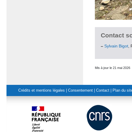
Contact sc
–
Sylvain Bigot
, 
Mis à jour le 21 mai 2026
Crédits et mentions légales
|
Consentement
|
Contact
|
Plan du sit