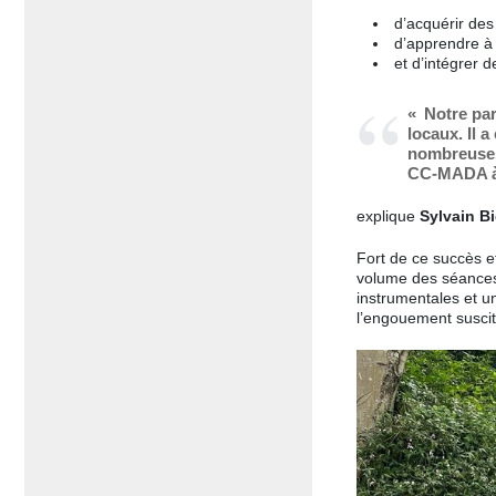
d’acquérir de
d’apprendre à 
et d’intégrer
« Notre par
locaux. Il 
nombreuses 
CC-MADA à 
explique
Sylvain B
Fort de ce succès 
volume des séances
instrumentales et u
l’engouement suscit