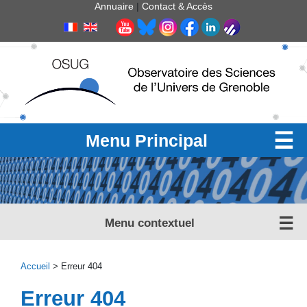
Panneau de gestion des cookies
Annuaire
|
Contact & Accès
Menu Principal
Menu contextuel
Accueil
> Erreur 404
Erreur 404