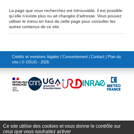
La page que vous recherchez est introuvable, il est possible
qu'elle n'existe plus ou ait changée d'adresse. Vous pouvez
utiliser le menu en haut de cette page pour consulter les
autres contenus de ce site.
Crédits et mentions légales
|
Consentement
|
Contact
|
Plan du
site
| © OSUG - 2026
Ce site utilise des cookies et vous donne le contrôle sur
Annuaire
-
Emplois
-
Intranet
ceux que vous souhaitez activer