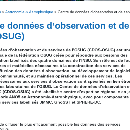
n
>
Astronomie & Astrophysique
> Centre de données d’observation et de s
e données d’observation et de
OSUG)
ées d’observation et de services de l’OSUG (CDOS-OSUG) est un
rsale de la fédération OSUG créée pour répondre aux besoins des
tion labellisés des quatre domaines de l’INSU. Son rôle est de fou
s et matérielles nécessaires à la construction des services de
iffusion des données d’observation, au développement de logiciel
 communauté, et au maintien opérationnel de ces services. Les
essaires aux services d’observation sont spécifiés en lien étroi
des laboratoires de l’OSUG. Le Centre de données d’observation e
 (CDOS-OSUG) a été labellisé « centre d’expertise régional » en j
égorie ANO5 en Astronomie-Astrophysique, avec pour composante
les services labellisés JMMC, GhoSST et SPHERE-DC.
t de diffuser le plus efficacement possible les données des services
’OSUG.