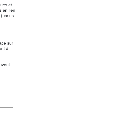
ques et
s en lien
é (bases
lacé sur
ent à
t
ouvent