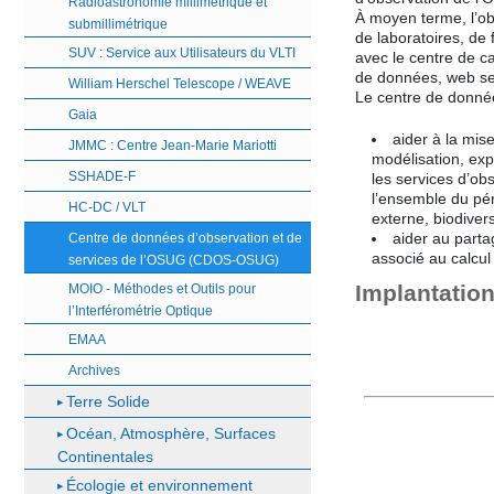
Radioastronomie millimétrique et
À moyen terme, l’ob
submillimétrique
de laboratoires, de
SUV : Service aux Utilisateurs du VLTI
avec le centre de c
de données, web se
William Herschel Telescope / WEAVE
Le centre de donnée
Gaia
aider à la mis
JMMC : Centre Jean-Marie Mariotti
modélisation, expé
SSHADE-F
les services d’ob
l’ensemble du pér
HC-DC / VLT
externe, biodivers
aider au part
Centre de données d’observation et de
associé au calcul 
services de l’OSUG (CDOS-OSUG)
Implantatio
MOIO - Méthodes et Outils pour
l’Interférométrie Optique
EMAA
Archives
Terre Solide
Océan, Atmosphère, Surfaces
Continentales
Écologie et environnement