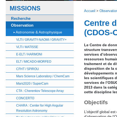
MISSIONS
Accueil
>
Observatio
Recherche
Centre d
Observation
(CDOS-
Astronomie & Astrophysique
VLTI / GRAVITY-NAOMI / GRAVITY+
Le Centre de donn
VLTI / MATISSE
structure transve
services d’observa
E-ELT / HARMONI
ressources humaine
ELT / MICADO-MORFEO
traitement et de d
disposition de la
CFHT / SPIROU
développements néc
Mars Science Laboratory / ChemCam
les scientifiques 
services de l’OSUG
Mars2020 / SuperCam
2013 dans la cat
CTA : Cherenkov Telescope Array
cette discipline 
CONCERTO
Objectifs
CHARA : Center for High Angular
Resolution Astronomy
L’objectif global es
d’observation de l