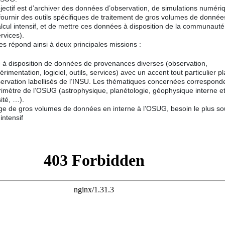
jectif est d’archiver des données d’observation, de simulations numéri
 fournir des outils spécifiques de traitement de gros volumes de donnée
alcul intensif, et de mettre ces données à disposition de la communaut
rvices).
s répond ainsi à deux principales missions :
e à disposition de données de provenances diverses (observation,
rimentation, logiciel, outils, services) avec un accent tout particulier p
servation labellisés de l’INSU. Les thématiques concernées correspond
imètre de l’OSUG (astrophysique, planétologie, géophysique interne e
ité, …).
age de gros volumes de données en interne à l’OSUG, besoin le plus s
intensif
n