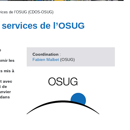
ervices de l’OSUG (CDOS-OSUG)
 services de l’OSUG
e
Coordination
:
Fabien Malbet
(OSUG)
rnir les
s mis à
t avec
t de
anvier
 dans