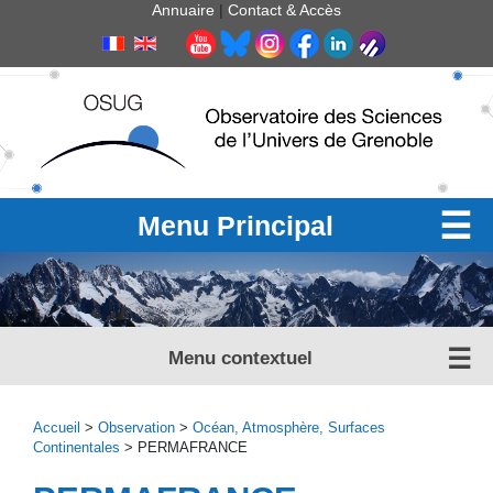
Panneau de gestion des cookies
Annuaire
|
Contact & Accès
Menu Principal
Menu contextuel
Accueil
>
Observation
>
Océan, Atmosphère, Surfaces
Continentales
> PERMAFRANCE