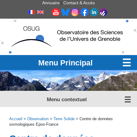
Panneau de gestion des cookies
Annuaire
|
Contact & Accès
Menu Principal
Menu contextuel
Accueil
>
Observation
>
Terre Solide
> Centre de données
sismologiques Epos-France