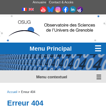
Panneau de gestion des cookies
Annuaire
|
Contact & Accès
Menu Principal
Menu contextuel
Accueil
> Erreur 404
Erreur 404